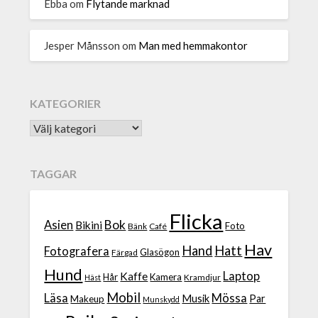
Ebba
om
Flytande marknad
Jesper Månsson
om
Man med hemmakontor
KATEGORIER
TAGGAR
Flicka
Bok
Asien
Bikini
Foto
Bänk
Café
Hav
Hand
Hatt
Fotografera
Glasögon
Färgad
Hund
Laptop
Kaffe
Hår
Kamera
Kramdjur
Häst
Mobil
Läsa
Mössa
Musik
Par
Makeup
Munskydd