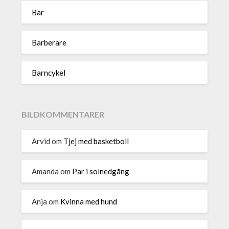
Bar
Barberare
Barncykel
BILDKOMMENTARER
Arvid
om
Tjej med basketboll
Amanda
om
Par i solnedgång
Anja
om
Kvinna med hund