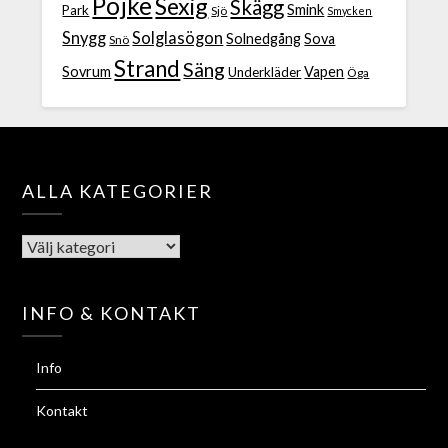
Pojke
Sexig
Skägg
Smink
Park
Sjö
Smycken
Snygg
Solglasögon
Solnedgång
Sova
Snö
Strand
Säng
Sovrum
Vapen
Underkläder
Öga
ALLA KATEGORIER
INFO & KONTAKT
Info
Kontakt