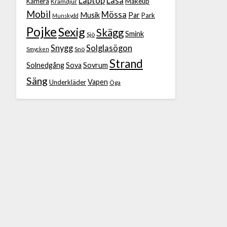
Laptop
Läsa
Kamera
Makeup
Kramdjur
Mobil
Mössa
Musik
Par
Park
Munskydd
Pojke
Sexig
Skägg
Smink
Sjö
Snygg
Solglasögon
Snö
Smycken
Strand
Solnedgång
Sova
Sovrum
Säng
Vapen
Underkläder
Öga