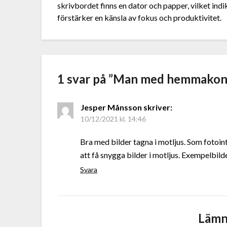
skrivbordet finns en dator och papper, vilket ind
förstärker en känsla av fokus och produktivitet.
1 svar på ”
Man med hemmakon
Jesper Månsson
skriver:
10/12/2021 kl. 14:46
Bra med bilder tagna i motljus. Som fotoint
att få snygga bilder i motljus. Exempelbil
Svara
Lämn