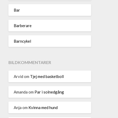
Bar
Barberare
Barncykel
BILDKOMMENTARER
Arvid
om
Tjej med basketboll
Amanda
om
Par i solnedgång
Anja
om
Kvinna med hund