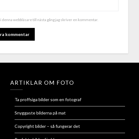
i denna webbläsare till nästa gång jag skriver en kommentar.
ALTERNATIVE:
ARTIKLAR OM FOTO
Ta proffsiga bilder som en fotograf
Snyggaste bilderna på mat
Copyright bilder – så fungerar det