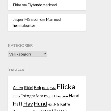
Ebba
om
Flytande marknad
Jesper Månsson
om
Man med
hemmakontor
KATEGORIER
TAGGAR
Flicka
Bok
Asien
Bikini
Bänk
Café
Hand
Fotografera
Foto
Glasögon
Färgad
Hav
Hund
Hatt
Kaffe
Hår
Häst