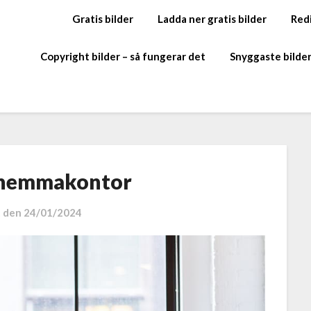
Gratis bilder
Ladda ner gratis bilder
Redi
Copyright bilder – så fungerar det
Snyggaste bilde
hemmakontor
t den
24/01/2024