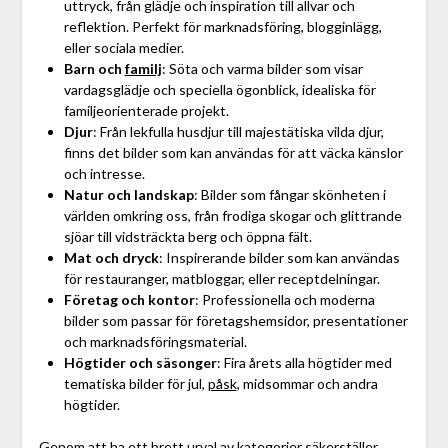
uttryck, från glädje och inspiration till allvar och
reflektion. Perfekt för marknadsföring, blogginlägg,
eller sociala medier.
Barn och
familj
: Söta och varma bilder som visar
vardagsglädje och speciella ögonblick, idealiska för
familjeorienterade projekt.
Djur
: Från lekfulla husdjur till majestätiska vilda djur,
finns det bilder som kan användas för att väcka känslor
och intresse.
Natur och landskap
: Bilder som fångar skönheten i
världen omkring oss, från frodiga skogar och glittrande
sjöar till vidsträckta berg och öppna fält.
Mat och dryck
: Inspirerande bilder som kan användas
för restauranger, matbloggar, eller receptdelningar.
Företag och kontor
: Professionella och moderna
bilder som passar för företagshemsidor, presentationer
och marknadsföringsmaterial.
Högtider och säsonger
: Fira årets alla högtider med
tematiska bilder för jul,
påsk
, midsommar och andra
högtider.
Genom att ha ett brett urval av kategorier säkerställer