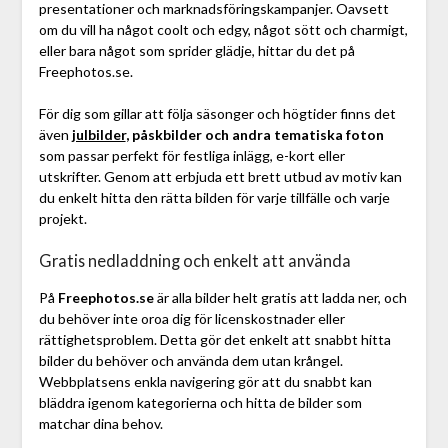
presentationer och marknadsföringskampanjer. Oavsett
om du vill ha något coolt och edgy, något sött och charmigt,
eller bara något som sprider glädje, hittar du det på
Freephotos.se.
För dig som gillar att följa säsonger och högtider finns det
även
julbilder
, påskbilder och andra tematiska foton
som passar perfekt för festliga inlägg, e-kort eller
utskrifter. Genom att erbjuda ett brett utbud av motiv kan
du enkelt hitta den rätta bilden för varje tillfälle och varje
projekt.
Gratis nedladdning och enkelt att använda
På
Freephotos.se
är alla bilder helt gratis att ladda ner, och
du behöver inte oroa dig för licenskostnader eller
rättighetsproblem. Detta gör det enkelt att snabbt hitta
bilder du behöver och använda dem utan krångel.
Webbplatsens enkla navigering gör att du snabbt kan
bläddra igenom kategorierna och hitta de bilder som
matchar dina behov.