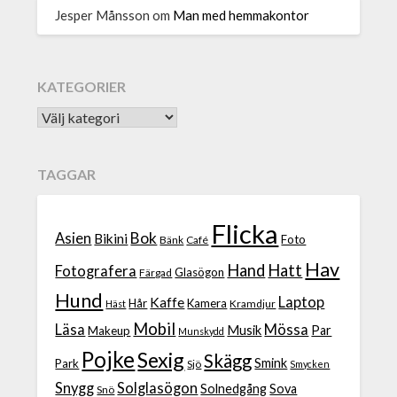
Jesper Månsson
om
Man med hemmakontor
KATEGORIER
TAGGAR
Flicka
Bok
Asien
Bikini
Foto
Bänk
Café
Hav
Hand
Hatt
Fotografera
Glasögon
Färgad
Hund
Laptop
Kaffe
Hår
Kamera
Kramdjur
Häst
Mobil
Läsa
Mössa
Musik
Par
Makeup
Munskydd
Pojke
Sexig
Skägg
Smink
Park
Sjö
Smycken
Snygg
Solglasögon
Solnedgång
Sova
Snö