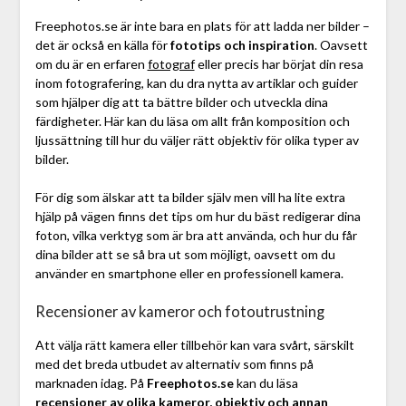
Freephotos.se är inte bara en plats för att ladda ner bilder –
det är också en källa för
fototips och inspiration
. Oavsett
om du är en erfaren
fotograf
eller precis har börjat din resa
inom fotografering, kan du dra nytta av artiklar och guider
som hjälper dig att ta bättre bilder och utveckla dina
färdigheter. Här kan du läsa om allt från komposition och
ljussättning till hur du väljer rätt objektiv för olika typer av
bilder.
För dig som älskar att ta bilder själv men vill ha lite extra
hjälp på vägen finns det tips om hur du bäst redigerar dina
foton, vilka verktyg som är bra att använda, och hur du får
dina bilder att se så bra ut som möjligt, oavsett om du
använder en smartphone eller en professionell kamera.
Recensioner av kameror och fotoutrustning
Att välja rätt kamera eller tillbehör kan vara svårt, särskilt
med det breda utbudet av alternativ som finns på
marknaden idag. På
Freephotos.se
kan du läsa
recensioner av olika kameror, objektiv och annan