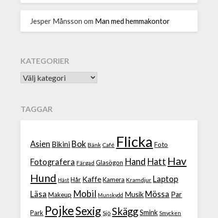
Jesper Månsson
om
Man med hemmakontor
KATEGORIER
TAGGAR
Flicka
Bok
Asien
Bikini
Foto
Bänk
Café
Hav
Hand
Hatt
Fotografera
Glasögon
Färgad
Hund
Laptop
Kaffe
Hår
Kamera
Kramdjur
Häst
Mobil
Läsa
Mössa
Musik
Par
Makeup
Munskydd
Pojke
Sexig
Skägg
Smink
Park
Sjö
Smycken