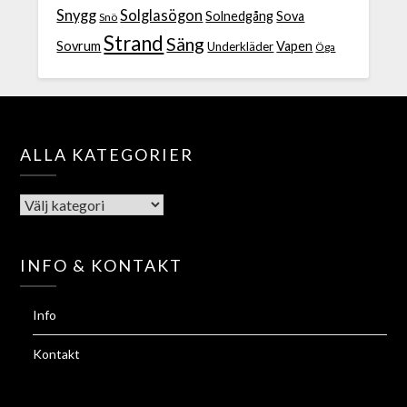
Snygg
Solglasögon
Solnedgång
Sova
Snö
Strand
Säng
Sovrum
Vapen
Underkläder
Öga
ALLA KATEGORIER
INFO & KONTAKT
Info
Kontakt