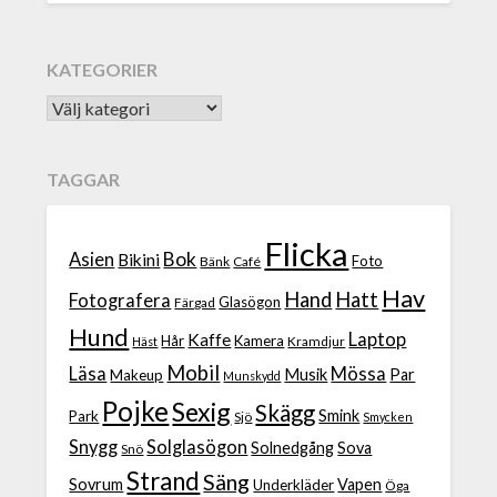
KATEGORIER
TAGGAR
Flicka
Bok
Asien
Bikini
Foto
Bänk
Café
Hav
Hand
Hatt
Fotografera
Glasögon
Färgad
Hund
Laptop
Kaffe
Hår
Kamera
Kramdjur
Häst
Mobil
Läsa
Mössa
Musik
Par
Makeup
Munskydd
Pojke
Sexig
Skägg
Smink
Park
Sjö
Smycken
Snygg
Solglasögon
Solnedgång
Sova
Snö
Strand
Säng
Sovrum
Vapen
Underkläder
Öga