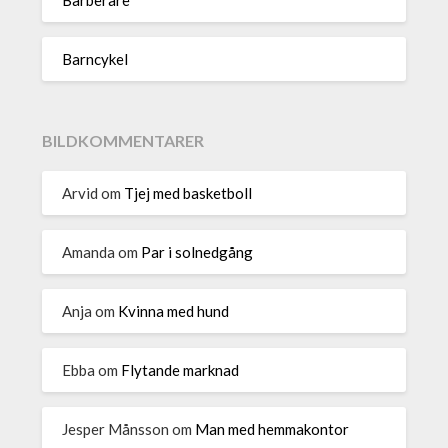
Barberare
Barncykel
BILDKOMMENTARER
Arvid
om
Tjej med basketboll
Amanda
om
Par i solnedgång
Anja
om
Kvinna med hund
Ebba
om
Flytande marknad
Jesper Månsson
om
Man med hemmakontor