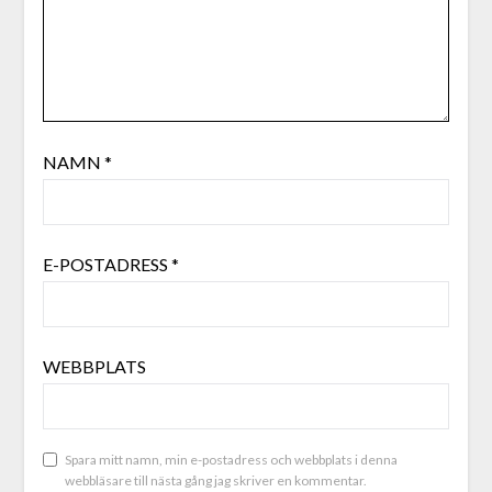
NAMN
*
E-POSTADRESS
*
WEBBPLATS
Spara mitt namn, min e-postadress och webbplats i denna
webbläsare till nästa gång jag skriver en kommentar.