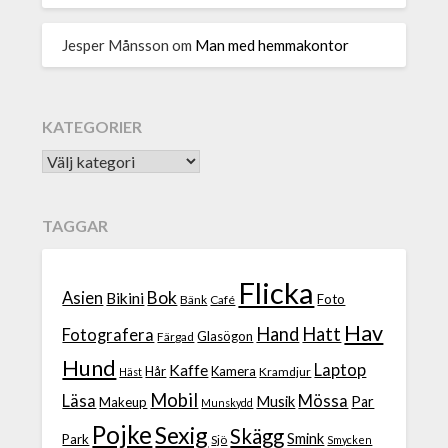
Jesper Månsson
om
Man med hemmakontor
KATEGORIER
TAGGAR
Flicka
Bok
Asien
Bikini
Foto
Bänk
Café
Hav
Hand
Hatt
Fotografera
Glasögon
Färgad
Hund
Laptop
Kaffe
Hår
Kamera
Kramdjur
Häst
Mobil
Läsa
Mössa
Musik
Par
Makeup
Munskydd
Pojke
Sexig
Skägg
Smink
Park
Sjö
Smycken