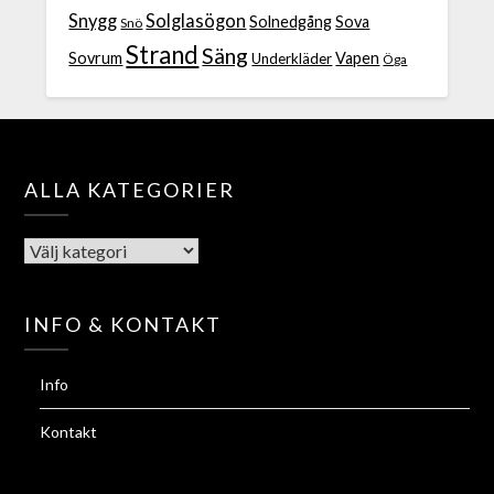
Snygg
Solglasögon
Solnedgång
Sova
Snö
Strand
Säng
Sovrum
Vapen
Underkläder
Öga
ALLA KATEGORIER
INFO & KONTAKT
Info
Kontakt