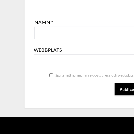
NAMN
*
WEBBPLATS
Spara mitt namn, min e-postadress och webbplats 