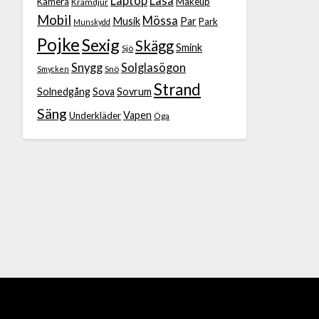
Laptop
Läsa
Kamera
Makeup
Kramdjur
Mobil
Mössa
Musik
Par
Park
Munskydd
Pojke
Sexig
Skägg
Smink
Sjö
Snygg
Solglasögon
Snö
Smycken
Strand
Solnedgång
Sova
Sovrum
Säng
Vapen
Underkläder
Öga