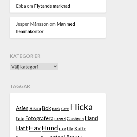
Ebba
om
Flytande marknad
Jesper Månsson
om
Man med
hemmakontor
KATEGORIER
TAGGAR
Flicka
Bok
Asien
Bikini
Bänk
Café
Hand
Fotografera
Foto
Glasögon
Färgad
Hav
Hund
Hatt
Kaffe
Hår
Häst