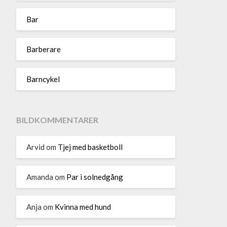
Bar
Barberare
Barncykel
BILDKOMMENTARER
Arvid
om
Tjej med basketboll
Amanda
om
Par i solnedgång
Anja
om
Kvinna med hund