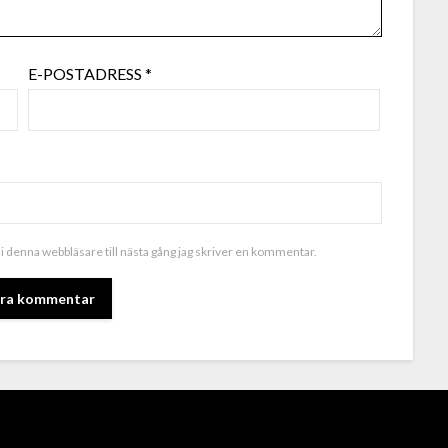
E-POSTADRESS
*
i denna webbläsare till nästa gång jag skriver en kommentar.
ALTERNATIVE: