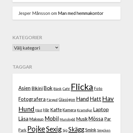
Jesper Månsson
om
Man med hemmakontor
KATEGORIER
TAGGAR
Flicka
Bok
Asien
Bikini
Foto
Bänk
Café
Hav
Hand
Hatt
Fotografera
Glasögon
Färgad
Hund
Laptop
Kaffe
Hår
Kamera
Kramdjur
Häst
Mobil
Läsa
Mössa
Musik
Par
Makeup
Munskydd
Pojke
Sexig
Skägg
Smink
Park
Sjö
Smycken