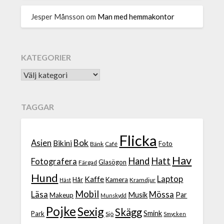
Jesper Månsson
om
Man med hemmakontor
KATEGORIER
TAGGAR
Flicka
Bok
Asien
Bikini
Foto
Bänk
Café
Hav
Hand
Hatt
Fotografera
Glasögon
Färgad
Hund
Laptop
Kaffe
Hår
Kamera
Kramdjur
Häst
Mobil
Läsa
Mössa
Musik
Par
Makeup
Munskydd
Pojke
Sexig
Skägg
Smink
Park
Sjö
Smycken