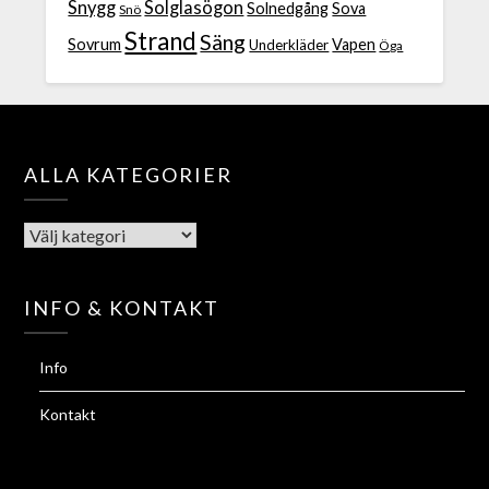
Snygg
Solglasögon
Solnedgång
Sova
Snö
Strand
Säng
Sovrum
Vapen
Underkläder
Öga
ALLA KATEGORIER
INFO & KONTAKT
Info
Kontakt