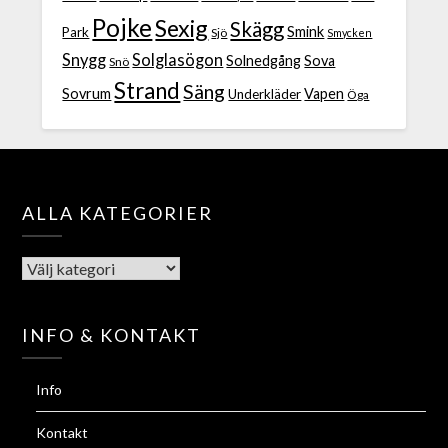
Pojke
Sexig
Skägg
Smink
Park
Sjö
Smycken
Snygg
Solglasögon
Solnedgång
Sova
Snö
Strand
Säng
Sovrum
Vapen
Underkläder
Öga
ALLA KATEGORIER
INFO & KONTAKT
Info
Kontakt