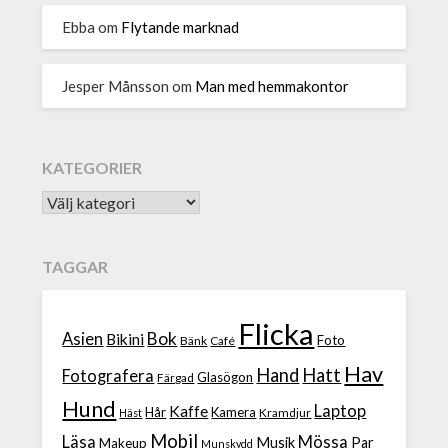
Ebba
om
Flytande marknad
Jesper Månsson
om
Man med hemmakontor
KATEGORIER
TAGGAR
Flicka
Bok
Asien
Bikini
Foto
Bänk
Café
Hav
Hand
Hatt
Fotografera
Glasögon
Färgad
Hund
Laptop
Kaffe
Hår
Kamera
Kramdjur
Häst
Mobil
Läsa
Mössa
Musik
Par
Makeup
Munskydd