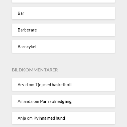
Bar
Barberare
Barncykel
BILDKOMMENTARER
Arvid
om
Tjej med basketboll
Amanda
om
Par i solnedgång
Anja
om
Kvinna med hund